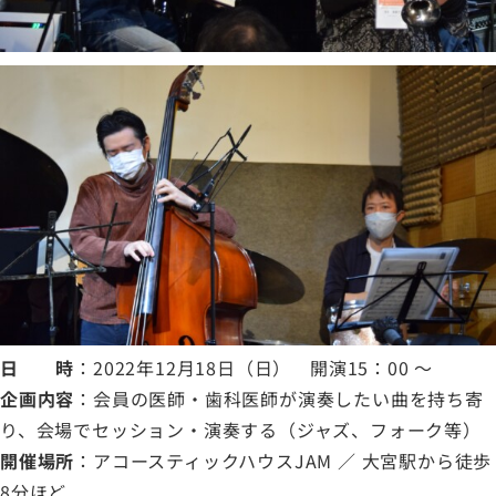
日 時
：2022年12月18日（日） 開演15：00 ～
企画内容
：会員の医師・歯科医師が演奏したい曲を持ち寄
り、会場でセッション・演奏する（ジャズ、フォーク等）
開催場所
：アコースティックハウスJAM ／ 大宮駅から徒歩
8分ほど