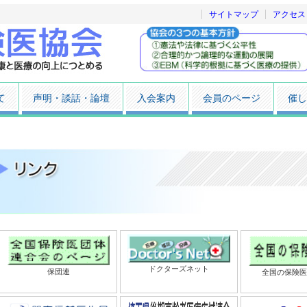
サイトマップ
アクセス
て
声明・談話・論壇
入会案内
会員のページ
催し
ドクターズネット
保団連
全国の保険医