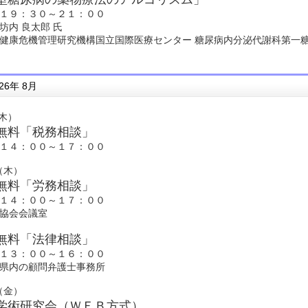
１９：３０～２１：００
坊内 良太郎 氏
健康危機管理研究機構国立国際医療センター 糖尿病内分泌代謝科第一糖
26年 8月
（木）
無料「税務相談」
１４：００～１７：００
7（木）
無料「労務相談」
１４：００～１７：００
協会会議室
無料「法律相談」
１３：００～１６：００
県内の顧問弁護士事務所
8（金）
学術研究会（ＷＥＢ方式）