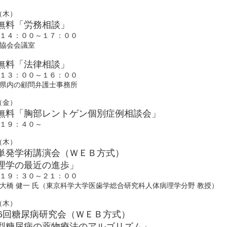
6（木）
無料「労務相談」
１４：００～１７：００
協会会議室
無料「法律相談」
１３：００～１６：００
県内の顧問弁護士事務所
7（金）
無料「胸部レントゲン個別症例相談会」
１９：４０～
3（木）
単発学術講演会（ＷＥＢ方式）
理学の最近の進歩」
１９：３０～２１：００
大橋 健一 氏（東京科学大学医歯学総合研究科人体病理学分野 教授）
0（木）
16回糖尿病研究会（ＷＥＢ方式）
型糖尿病の薬物療法のアルゴリズム」