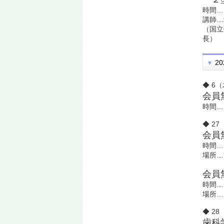
時間…
講師…
（国立
長）
20
◆ 6
会員
時間…
◆ 2
会員
時間…
場所…
会員
時間…
場所…
◆ 2
歯科