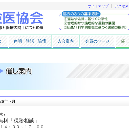
サイトマップ
アクセス
て
声明・談話・論壇
入会案内
会員のページ
催し
26年 7月
（木）
無料「税務相談」
１４：００～１７：００