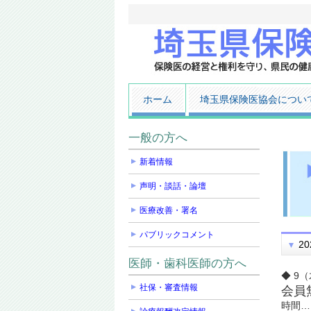
ホーム
埼玉県保険医協会につい
一般の方へ
新着情報
声明・談話・論壇
医療改善・署名
パブリックコメント
20
医師・歯科医師の方へ
◆ 9
社保・審査情報
会員
時間…