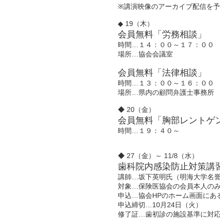
※講演映像のアーカイブ配信を
◆ 19（木）
会員無料「労務相談」
時間…１４：００～１７：００
場所…協会会議室
会員無料「法律相談」
時間…１３：００～１６：００
場所…県内の顧問弁護士事務所
◆ 20（金）
会員無料「胸部レントゲ
時間…１９：４０～
◆ 27（金）～ 11/8（水）
歯科院内感染防止対策講
講師…坂下英明氏（明海大学名
対象…保険医協会の会員本人の
申込…協会HPのホーム画面にあ
申込締切…10月24日（火）
修了証…歯初診の施設基準に対