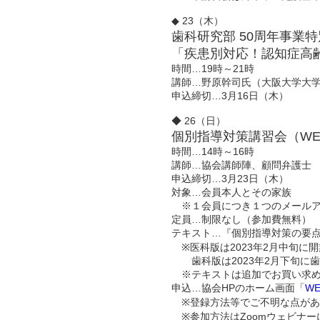
◆ 23（木）
歯科研究部 50周年事業特
「疾患別対応！認知症高
時間…19時～21時
講師…野原幹司氏（大阪大学大
申込締切…3月16日（木）
◆ 26（日）
個別指導対策講習会（WE
時間…14時～16時
講師…協会講師陣、顧問弁護士
申込締切…3月23日（木）
対象…会員本人とその家族
※１会員につき１つのメールア
定員…制限なし（参加費無料）
テキスト…『個別指導対策の要点2
※医科版は2023年2月中旬に
歯科版は2023年2月下旬に歯
※テキストは追加でお買い求めい
申込…協会HPのホーム画面「
W
※登録方法等でご不明な点があ
※参加方法はZoomウェビナー