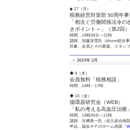
◆ 27（月）
税務経営対策部 50周年
「相次ぐ労働関係法令の
きポイント～」（第2回）
時間…19時30分～21時
講師…加藤深雪氏（bloom総
対象…会員とその家族、スタッ
2023年 2月
◆ 9（木）
会員無料「税務相談」
時間…14時～17時
◆ 10（金）
循環器研究会（WEB）
「私の考える高血圧治療
時間…19時30分～21時
講師…矢﨑善一氏（佐久総合病院
申込…協会ＨＰのホーム画面「