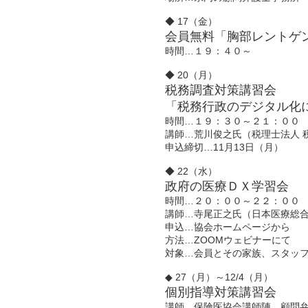
◆ 17（金）
会員無料「胸部レントゲ
時間…１９：４０～
◆ 20（月）
税務調査対策講習会
「税務行政のデジタル化
時間…１９：３０～２１：００
講師…荒川俊之氏（税理士法人 
申込締切…11月13日（月）
◆ 22（水）
政府の医療ＤＸ学習会
時間…２０：００～２２：００
講師…寺尾正之氏（日本医療総合
申込…協会ホームページから
方法…ZOOMウェビナーにて
対象…会員とその家族、スタッ
◆ 27（月）～12/4（月）
個別指導対策講習会
講師…保険医協会講師陣、顧問