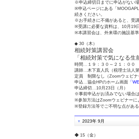
※申込締切日までに申込がない
※申込ページにある「MOOGA
続きください。
※お手続きに不備があると、受
※受講に必要な資料は、10月1
※本講習会は、外来環の施設基
◆ 30（木）
相続対策講習会
「相続対策で気になる生
時間…１９：３０～２１：００
講師…木下直人氏（税理士法人
定員 制限なし（Zoomウェビ
申込…協会HPのホーム画面
「W
申込締切…10月23日（月）
※事前申込がお済みでない場合
※参加方法はZoomウェビナー
※登録方法等でご不明な点がある
2023年 9月
◆ 15（金）