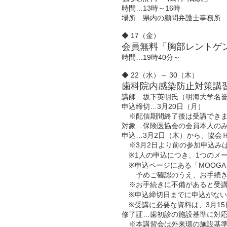
時間…13時～16時
場所…県内の顧問弁護士事務所
◆ 17（金）
会員無料「胸部レントゲ
時間…19時40分～
◆ 22（水）～ 30（木）
歯科院内感染防止対策講
講師…坂下英明氏（明海大学名
申込締切…3月20日（月）
※配信期間終了後は受講できま
対象…保険医協会の会員本人の
申込…3月2日（木）から、協会
※3月2日より前の参加申込み
※1人の申込につき、1つのメ
※申込ページにある「MOOGA
予めご確認のうえ、お手続き
※お手続きに不備があると受講
※申込締切日までに申込がない
※受講に必要な資料は、3月15
修了証…歯初診の施設基準に対
※本講習会は外来環の施設基準