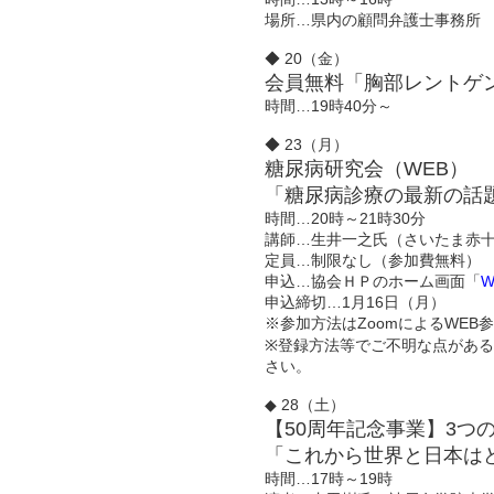
場所…県内の顧問弁護士事務所
◆ 20（金）
会員無料「胸部レントゲ
時間…19時40分～
◆ 23（月）
糖尿病研究会（WEB）
「糖尿病診療の最新の話
時間…20時～21時30分
講師…生井一之氏（さいたま赤
定員…制限なし（参加費無料）
申込…協会ＨＰのホーム画面「
申込締切…1月16日（月）
※参加方法はZoomによるWE
※登録方法等でご不明な点があ
さい。
◆ 28（土）
【50周年記念事業】3つ
「これから世界と日本は
時間…17時～19時