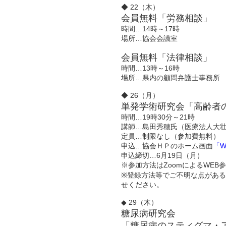
◆ 22（木）
会員無料「労務相談」
時間…14時～17時
場所…協会会議室
会員無料「法律相談」
時間…13時～16時
場所…県内の顧問弁護士事務所
◆ 26（月）
単発学術研究会「高齢者
時間…19時30分～21時
講師…島田秀穂氏（医療法人大壮
定員…制限なし（参加費無料）
申込…協会ＨＰのホーム画面
「
申込締切…6月19日（月）
※参加方法はZoomによるWE
※登録方法等でご不明な点がある
せください。
◆ 29（木）
糖尿病研究会
「糖尿病のスティグマ・ア