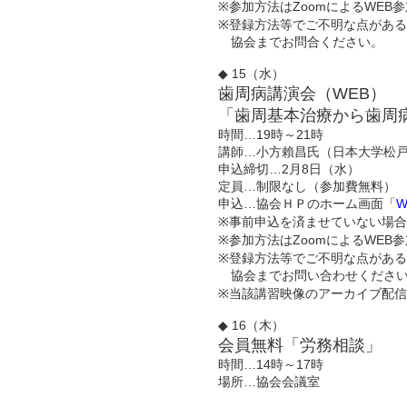
※参加方法はZoomによるWE
※登録方法等でご不明な点があ
協会までお問合ください。
◆ 15（水）
歯周病講演会（WEB）
「歯周基本治療から歯周
時間…19時～21時
講師…小方賴昌氏（日本大学松
申込締切…2月8日（水）
定員…制限なし（参加費無料）
申込…協会ＨＰのホーム画面「
※事前申込を済ませていない場
※参加方法はZoomによるWE
※登録方法等でご不明な点があ
協会までお問い合わせくださ
※当該講習映像のアーカイブ配
◆ 16（木）
会員無料「労務相談」
時間…14時～17時
場所…協会会議室