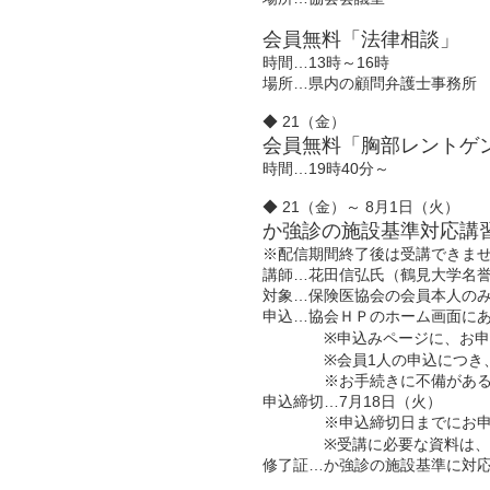
会員無料「法律相談」
時間…13時～16時
場所…県内の顧問弁護士事務所
◆ 21（金）
会員無料「胸部レントゲ
時間…19時40分～
◆ 21（金）～ 8月1日（火）
か強診の施設基準対応講
※配信期間終了後は受講できま
講師…花田信弘氏（鶴見大学名
対象…保険医協会の会員本人の
申込…協会ＨＰのホーム画面に
※申込みページに、お申込お
※会員1人の申込につき、1
※お手続きに不備があると、
申込締切…7月18日（火）
※申込締切日までにお申込み
※受講に必要な資料は、7月
修了証…か強診の施設基準に対