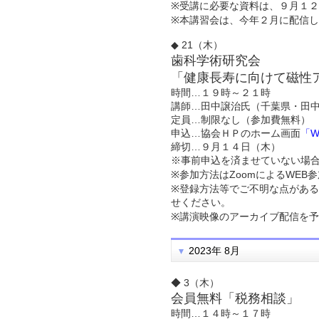
※受講に必要な資料は、９月１
※本講習会は、今年２月に配信
◆ 21（木）
歯科学術研究会
「健康長寿に向けて磁性
時間…１９時～２１時
講師…田中譲治氏（千葉県・田
定員…制限なし（参加費無料）
申込…協会ＨＰのホーム画面
「
締切…９月１４日（木）
※事前申込を済ませていない場
※参加方法はZoomによるWE
※登録方法等でご不明な点がある
せください。
※講演映像のアーカイブ配信を
2023年 8月
◆ 3（木）
会員無料「税務相談」
時間…１４時～１７時