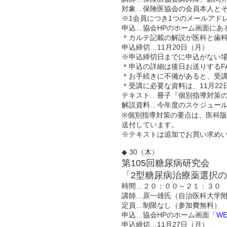
対象…保険医協会の会員本人と
※1会員につき1つのメールアド
申込…協会HPのホーム画面にあ
＊カルテ記載の解説が医科と歯
申込締切…11月20日（月）
※申込締切日までに申込がない
＊申込の詳細は後日お送りするF
＊お手続きに不備があると、受
＊受講に必要な資料は、11月2
テキスト…冊子『個別指導対策の要
解説資料…今年度のスケジュー
※個別指導対策の要点は、医科版は
送付しています。
※テキストは追加でお買い求めいた
◆ 30（木）
第105回糖尿病研究会
「2型糖尿病治療薬選択
時間…２０：００～２１：３０
講師…原一雄氏（自治医科大学附
定員…制限なし（参加費無料）
申込…協会HPのホーム画面
「W
申込締切…11月27日（月）