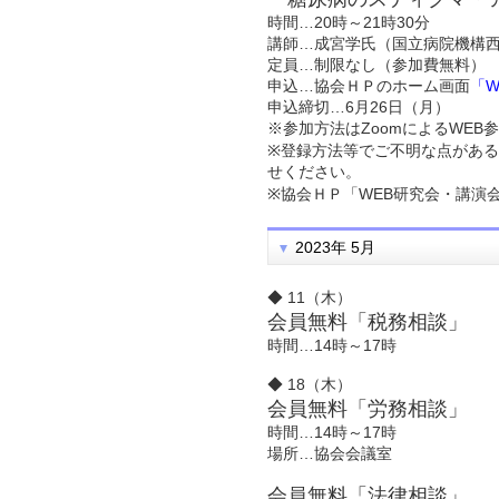
時間…20時～21時30分
講師…成宮学氏（国立病院機構西
定員…制限なし（参加費無料）
申込…協会ＨＰのホーム画面
「
申込締切…6月26日（月）
※参加方法はZoomによるWE
※登録方法等でご不明な点がある
せください。
※協会ＨＰ「WEB研究会・講演
2023年 5月
◆ 11（木）
会員無料「税務相談」
時間…14時～17時
◆ 18（木）
会員無料「労務相談」
時間…14時～17時
場所…協会会議室
会員無料「法律相談」