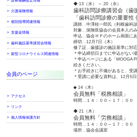
診療報酬改定情報
◆ 13（水） ～ 20（水）
歯科訪問診療講習会（歯
介護保険情報
「歯科訪問診療の重要性
個別指導関連情報
講師…中澤桂一郎氏（利根歯科診
対象…保険医協会の会員本人の
支援金情報
申込…協会ＨＰのホーム画面に
締切…12月7日（木）
歯科施設基準講習会情報
修了証…歯援診の施設基準に対
＊申込締切日までに申込がない
新型コロナウイルス関連情報
＊申込ページにある「MOOGA
続きください。
＊お手続きに不備があると、受
会員のページ
＊受講に必要な資料は、12月5
◆ 14（木）
会員無料「税務相談」
アクセス
時間…１４：００～１７：００
リンク
◆ 21（木）
会員無料「労務相談」
個人情報保護方針
時間…１４：００～１７：００
場所…協会会議室