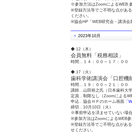
※参加方法はZoomによるWEB
※登録方法等でご不明な点がある
ください。
※協会HP「WEB研究会・講演
2023年10月
◆ 12（木）
会員無料「税務相談」
時間…１４：００～１７：００
◆ 17（火）
歯科学術講演会「口腔機
時間…１９：００～２１：００
講師…山田裕之氏（日本歯科大
定員…制限なし（ZoomによるW
申込…協会ＨＰのホーム画面
「
締切…10月10日（火）
※事前申込を済ませていない場
※参加方法はZoomによるWE
※登録方法等でご不明な点がある
せください。