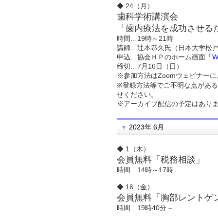
◆ 24（月）
歯科学術講演会
「歯内療法を成功させる
時間…19時～21時
講師…辻本恭久氏（日本大学松戸
申込…協会ＨＰのホーム画面
「
締切…7月16日（日）
※参加方法はZoomウェビナー
※登録方法等でご不明な点がある
せください。
※アーカイブ配信の予定はあり
2023年 6月
◆ 1（木）
会員無料「税務相談」
時間…14時～17時
◆ 16（金）
会員無料「胸部レントゲ
時間…19時40分～