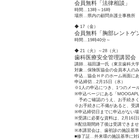
会員無料「法律相談」
時間…13時～16時
場所…県内の顧問弁護士事務所
◆ 17（金）
会員無料「胸部レントゲ
時間…19時40分～
◆ 21（火）～28（火）
歯科医療安全管理講習会
講師…福田謙一氏（東京歯科大
対象…保険医協会の会員本人の
申込…協会ＨＰのホーム画面に
申込締切…2月15日（水）
※1人の申込につき、1つのメー
※申込ページにある「MOOGAP
予めご確認のうえ、お手続きく
※お手続きに不備があると、受
※申込締切日までに申込がない
※受講に必要な資料は、2月16
※配信期間終了後は受講できま
※本講習会は、歯初診の施設基
■修了証…外来環の施設基準に対