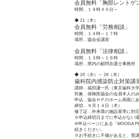
会員無料「胸部レントゲ
時間…１９時４０分～
◆ 21（木）
会員無料「労務相談」
時間…１４時～１７時
場所…協会会議室
会員無料「法律相談」
時間…１３時～１６時
場所…県内の顧問弁護士事務所
◆ 20（水）～ 28（木）
歯科院内感染防止対策講
講師…福田謙一氏（東京歯科大
対象…保険医協会の会員本人の
申込…協会ＨＰのホーム画面に
締切…９月１４日（木）
修了証…外来環の施設基準に対
※申込締切日までに申込がない
※申込ページにある「MOOGA
続きください。
※お手続きに不備があると、受