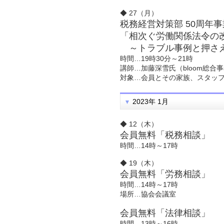
◆ 27（月）
税務経営対策部 50周年
「相次ぐ労働関係法令の
～トラブル事例と押さえ
時間…19時30分～21時
講師…加藤深雪氏（bloom総
対象…会員とその家族、スタッ
2023年 1月
◆ 12（木）
会員無料「税務相談」
時間…14時～17時
◆ 19（木）
会員無料「労務相談」
時間…14時～17時
場所…協会会議室
会員無料「法律相談」
時間…13時～16時