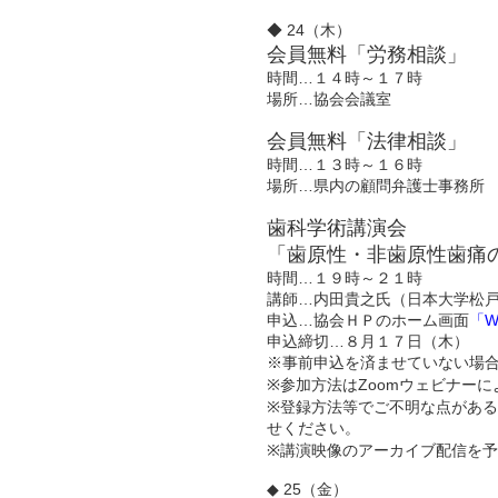
◆ 24（木）
会員無料「労務相談」
時間…１４時～１７時
場所…協会会議室
会員無料「法律相談」
時間…１３時～１６時
場所…県内の顧問弁護士事務所
歯科学術講演会
「歯原性・非歯原性歯痛
時間…１９時～２１時
講師…内田貴之氏（日本大学松戸
申込…協会ＨＰのホーム画面
「
申込締切…８月１７日（木）
※事前申込を済ませていない場
※参加方法はZoomウェビナー
※登録方法等でご不明な点がある
せください。
※講演映像のアーカイブ配信を
◆ 25（金）