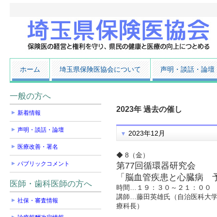
ホーム
埼玉県保険医協会について
声明・談話・論壇
一般の方へ
2023年 過去の催し
新着情報
声明・談話・論壇
2023年12月
医療改善・署名
◆ 8（金）
パブリックコメント
第77回循環器研究会
「脳血管疾患と心臓病 
医師・歯科医師の方へ
時間…１９：３０～２１：００
講師…藤田英雄氏（自治医科大学
社保・審査情報
療科長）