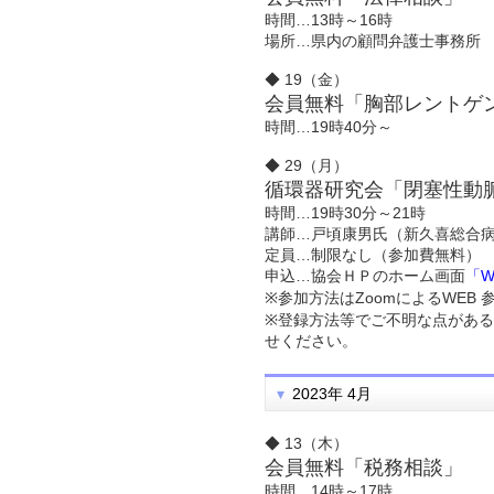
時間…13時～16時
場所…県内の顧問弁護士事務所
◆ 19（金）
会員無料「胸部レントゲ
時間…19時40分～
◆ 29（月）
循環器研究会「閉塞性動
時間…19時30分～21時
講師…戸頃康男氏（新久喜総合病
定員…制限なし（参加費無料）
申込…協会ＨＰのホーム画面
「
※参加方法はZoomによるWEB
※登録方法等でご不明な点がある
せください。
2023年 4月
◆ 13（木）
会員無料「税務相談」
時間…14時～17時