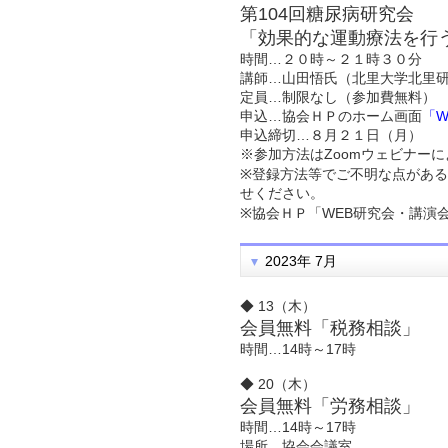
第104回糖尿病研究会
「効果的な運動療法を行
時間…２０時～２１時３０分
講師…山田悟氏（北里大学北里研
定員…制限なし（参加費無料）
申込…協会ＨＰのホーム画面
「
申込締切…８月２１日（月）
※参加方法はZoomウェビナー
※登録方法等でご不明な点がある
せください。
※協会ＨＰ「WEB研究会・講
2023年 7月
◆ 13（木）
会員無料「税務相談」
時間…14時～17時
◆ 20（木）
会員無料「労務相談」
時間…14時～17時
場所…協会会議室