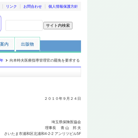
リンク
お問合わせ
個人情報保護方針
案内
出版物
0年
向本時夫医療指導管理官の罷免を要求する
２０１０年９月２４日
埼玉県保険医協会
理事長 青 山 邦 夫
さいたま市浦和区北浦和4-2-2 アンリツビル5F