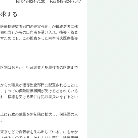
Tel 048-824-7130 Fax 048-824-7547
要求する
医療指導監査部門の充実強化」が最終選考に残
横領担当）からの出向者を受け入れ、指導・監査
正すためにも、この提案をした向本時夫医療指導
。
区別はおろか、行政調査と犯罪捜査の区別まで
からの職員が指導監査部門に配置されることに
と、すべての保険医療機関が受けるとされている
され、指導を受ける際には犯罪者扱いをするとい
上に行政の裁量を無制限に拡大し、保険医の人
る。
東京などで自殺者を生み出している。にもかか
進させるものである。それよりも前に、診療報酬