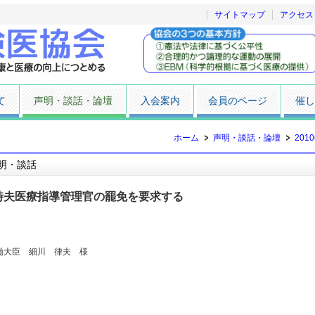
サイトマップ
アクセス
て
声明・談話・論壇
入会案内
会員のページ
催し
ホーム
声明・談話・論壇
201
明・談話
時夫医療指導管理官の罷免を要求する
働大臣 細川 律夫 様