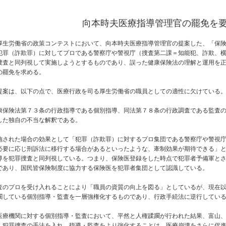
向本時夫医療指導管理官の罷免を
生労働省の政策コンテストにおいて、向本時夫医療指導管理官の提案した、「保険
犯罪（詐欺罪）に対してプロである警察庁や警視庁（捜査第二課＝知能犯、詐欺、
捜査と同列視して実施しようとするものであり、誤った健康保険法の理解と運用を
の罷免を求める。
案は、以下の点で、医療行政を司る厚生労働省の職員としての適性に欠けている
保険法第７３条の行政指導である個別指導、同法第７８条の行政調査である監査の
した独自の不当な解釈である。
された場合の効果として「犯罪（詐欺罪）に対するプロ集団である警察庁や警視庁
必要に応じ刑訴法に移行する場合があるといったような、牽制効果が期待できる」
導を犯罪捜査と同列視している。つまり、保険医登録をした時点で犯罪者予備軍と
であり、国民皆保険制度に協力する保険医を犯罪者集団として認識している。
のプロを受け入れることにより「職員の資質の向上を図る」としているが、現在以
躙している個別指導・監査を一層強権化するものであり、行政手続法に逆行してい
療機関に対する個別指導・監査において、平然と人権蹂躙が行われた結果、富山、
、犯罪捜査の手法を入れ、指導・監査をより強化することは、医療崩壊をさらに促