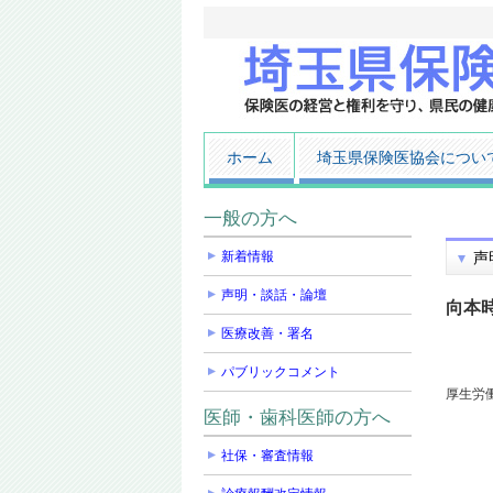
ホーム
埼玉県保険医協会につい
一般の方へ
新着情報
声
声明・談話・論壇
向本
医療改善・署名
パブリックコメント
厚生労
医師・歯科医師の方へ
社保・審査情報