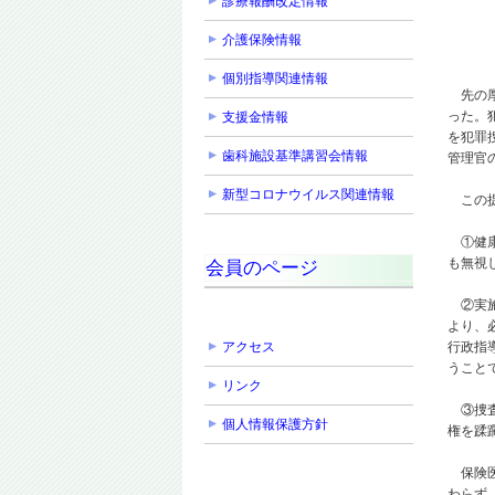
診療報酬改定情報
介護保険情報
個別指導関連情報
先の厚
った。
支援金情報
を犯罪
歯科施設基準講習会情報
管理官
新型コロナウイルス関連情報
この提
①健康
も無視
会員のページ
②実施
より、
アクセス
行政指
うこと
リンク
③捜査
個人情報保護方針
権を蹂
保険医
わらず