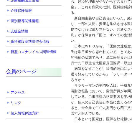
診療報酬改定情報
も、経済的理由が少なからず含まれて
金」。これも病院の七割、医科歯科診
介護保険情報
る。
新自由主義や自己責任といった、経済
個別指導関連情報
り、一部の人間に資産を集結させる政
提でなければ成り立たない。共通なス
支援金情報
利」が保障され「国は、すべての生活
い。
歯科施設基準講習会情報
日本はＷＨＯから、「医療の達成度」
新型コロナウイルス関連情報
氏は常日頃から思われていることであ
的福祉の状態であり、単に疾病または病弱
月十九日厚生省大臣官房国際課・厚生
病気を治すことが、経済的理由により
会員のページ
選り好みしているから」「フリーター
ろうか？
サラリーマンの平均収入は、平成九年
済財政報告において、労働所得が年間
アクセス
している。労働所得の格差要因を平均
が、個人の自己責任と本当に言えるの
リンク
ると、全企業で二〇九兆円から四二八
個人情報保護方針
ぼすと叫んでいる。
日本という国家は、医師を奴隷扱いし