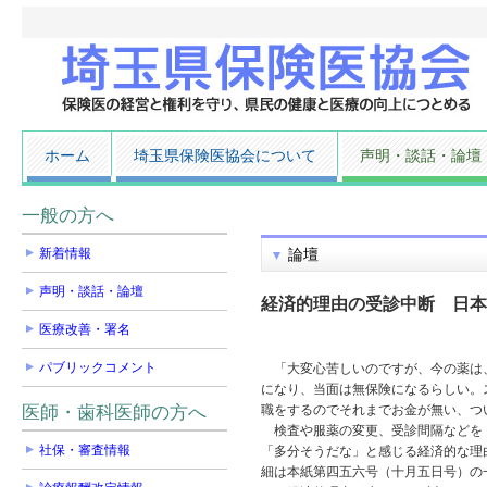
ホーム
埼玉県保険医協会について
声明・談話・論壇
一般の方へ
新着情報
論壇
声明・談話・論壇
経済的理由の受診中断 日本
医療改善・署名
パブリックコメント
「大変心苦しいのですが、今の薬は、
になり、当面は無保険になるらしい。
医師・歯科医師の方へ
職をするのでそれまでお金が無い、つ
検査や服薬の変更、受診間隔などを「
社保・審査情報
「多分そうだな」と感じる経済的な理
細は本紙第四五六号（十月五日号）の