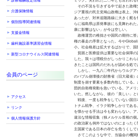
診療報酬改定情報
ミック。失われた二〇年とも言われる
その不況を引きずる中で起きた政権交
介護保険情報
ジア重視の民主党鳩山政権は表上、沖
あったが、対米追随路線に大きく舵を
個別指導関連情報
らに福島県は原発事故にも見舞われた
康に影響はない」が今は空しい。
支援金情報
政権運営の稚拙さや国民の期待に答え
権の暴走の序章となった。今やGlobali
歯科施設基準講習会情報
小。社会格差は拡大するばかりで、国
貧困と医療提供は重要な社会保障の課
新型コロナウイルス関連情報
した。我々は増税分がしっかりこれら
きたことは国民のだれもが認める処で
しかし、一九八〇年代からウルグアイ
会員のページ
のバブル崩壊後の財務省（旧大蔵省）
制度を崩す要素を多数内包している。
団的自衛権発動を急いでいる。アメリ
いた。然しながら、彼の「美しい」と
アクセス
戦後、一度も戦争をしていない国日本
トナム戦争、イラク戦争しかりである
リンク
を懐かせる手法は今も変わらない。ア
違法な情報収集（独メルケル首相の個
個人情報保護方針
の政治家も例外ではないのにまったく
主国家である日本の存亡を危うくして
さてこのような中で、当協会の機関紙