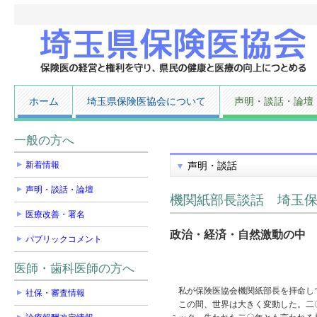
ホーム
埼玉県保険医協会について
声明・談話・論壇
一般の方へ
新着情報
声明・談話
声明・談話・論壇
機関紙部長談話 埼玉
医療改善・署名
政治・経済・自然激動の中 
パブリックコメント
医師・歯科医師の方へ
私が保険医協会機関紙部長を拝命して
社保・審査情報
この間、世界は大きく変動した。二〇