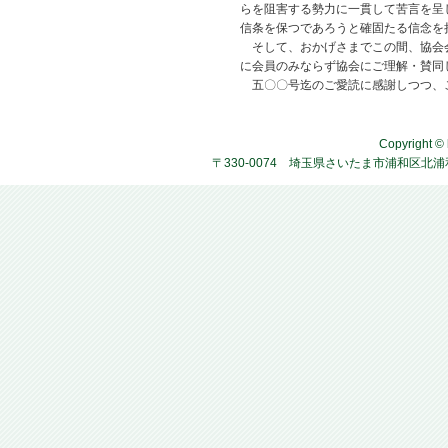
らを阻害する勢力に一貫して苦言を呈
信条を保つであろうと確固たる信念を
そして、おかげさまでこの間、協会会
に会員のみならず協会にご理解・賛同
五〇〇号迄のご愛読に感謝しつつ、こ
Copyright © 
〒330-0074 埼玉県さいたま市浦和区北浦和4-2-