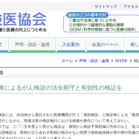
サイトマップ
アクセス
て
声明・談話・論壇
入会案内
会員のページ
催し
ホーム
声明・談話・論壇
2015年
検
壇
車によるがん検診の法令順守と有効性の検証を
診には、自治体から委託された医療機関が行う「個別検診」と検診車による「集団
紹介しながら、関連法規や検診施行における根拠や責任について考えてみたい。
では、二〇〇五年度より胃がん検診は、個別から検診予算削減の号令のもと、低コ
集団検診は、医師が立ち会わず医師の指示がない状態で放射線技師が胃や肺や乳腺
反するのではないか、と以前より考えていた。