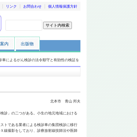
リンク
お問合わせ
個人情報保護方針
案内
出版物
診車によるがん検診の法令順守と有効性の検証を
北本市 青山 邦夫
検診」の二つがある。小生の地元地域における
ストである業者による検診車の集団検診に移行
のＸ線撮影をしており、診療放射線技師法や医師