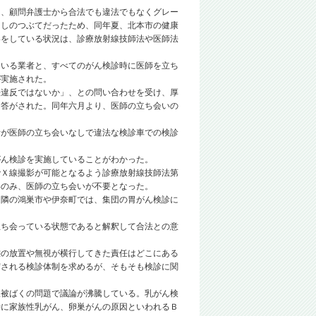
、顧問弁護士から合法でも違法でもなくグレー
なしのつぶてだったため、同年夏、北本市の健康
影をしている状況は、診療放射線技師法や医師法
いる業者と、すべてのがん検診時に医師を立ち
が実施された。
違反ではないか」、との問い合わせを受け、厚
回答がされた。同年六月より、医師の立ち会いの
が医師の立ち会いなしで違法な検診車での検診
ん検診を実施していることがわかった。
Ｘ線撮影が可能となるよう診療放射線技師法第
影のみ、医師の立ち会いが不要となった。
隣の鴻巣市や伊奈町では、集団の胃がん検診に
ち会っている状態であると解釈して合法との意
の放置や無視が横行してきた責任はどこにある
守される検診体制を求めるが、そもそも検診に関
被ばくの問題で議論が沸騰している。乳がん検
特に家族性乳がん、卵巣がんの原因といわれるＢ