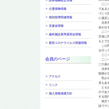
診療報酬改定情報
二〇一
介護保険情報
である
づくり
個別指導関連情報
に違反
北本市
支援金情報
会わせ
二〇一
歯科施設基準講習会情報
労省に
もとで
新型コロナウイルス関連情報
この問
を行っ
二〇一
会員のページ
二〇一
二六条
北本市
医師が
アクセス
乳がん
見もあ
リンク
ともか
のであ
個人情報保護方針
する現
他方で
診でマ