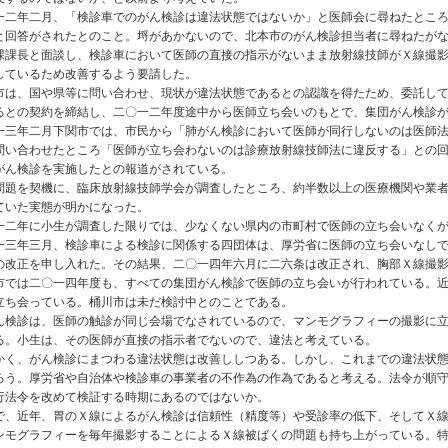
二年二月、「検診車でのがん検診は違法状態ではないか」と医師会に尋ねたところ
と回答がされたとのこと。埒があかないので、北本市のがん検診担当者に尋ねたが
課課長と面談し、検診車において医師の直接の指示がないまま放射線技師がＸ線撮
しているため改善するよう要請した。
は、国や県等に問い合わせ、現状が違法状態であるとの認識を得たため、委託して
るとの契約を締結し、二〇一二年度途中から医師立ち会いのもとで、集団がん検診
三年二月下関市では、市民から「肺がん検診において医師が同行しないのは医師法
問い合わせたところ「医師が立ち会わないのは診療放射線技師法に違反する」との
がん検診を実施したとの報道がされている。
題を契機に、臨床放射線技師学会が調査したところ、約半数以上の医療機関や業者
ていた実態が明かになった。
二年に小生が調査した限りでは、少なくない県内の市町村で医師の立ち会いなくが
三年三月、検診車による検診に関係する四団体は、厚労省に医師の立ち会いなしで
の改正を申し入れた。その結果、二〇一四年六月に二六条は改正され、胸部Ｘ線撮
では二〇一四年度も、すべての集団がん検診で医師の立ち会いが行われている。近
立ち会っている。桶川市は未だ検討中とのことである。
検診は、医師の触診が同じ会場でなされているので、マンモグラフィーの撮影に立
る。小生は、その医師が直接の指示者でないので、違法と考えている。
く、がん検診にまつわる違法状態は改善ししつある。しかし、これまでの違法状態
ろう。厚労省や自治体や検診車の事業者の不作為の作為であると考える。法令が順
行法令を改めて検証する時期にあるのではないか。
、近年、胃のＸ線によるがん検診は信頼性（精度等）や受診率の低下、そしてＸ線
ンモグラフィーを毎年撮影することによるＸ線被ばくの問題も持ち上がっている。