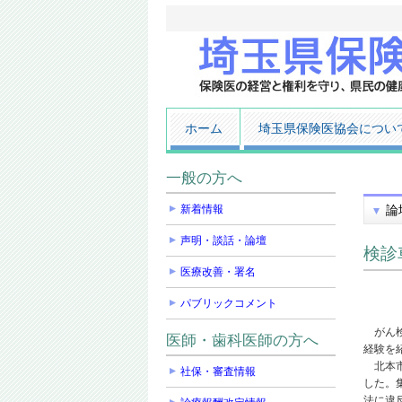
ホーム
埼玉県保険医協会につい
一般の方へ
新着情報
論
声明・談話・論壇
検診
医療改善・署名
パブリックコメント
がん検
医師・歯科医師の方へ
経験を
北本市
社保・審査情報
した。
法に違