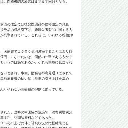
では、医療機関の経営はますます困難となる。
前回の改定では後発医薬品の価格設定の見直
た後発品の価格引下げ、経腸栄養製品に関する入
が列挙されている。これらは、いわゆる総額(ネ
、医療費で１５００億円減額することにより捻
３億円）になったのは、偶然の一致であろうか？
というのは筋であるが、それも簡単に見送られ
ないとされ、事実、財務省の意見通りにされて
、高額療養費の払い戻し基準の引き上げを決め
ふり構わない医療費の抑制に走っている。
された。当時の中医協の議論で、消費税増税分
院基本料、訪問診療料などであった。
％への引上げに伴う補填状況の把握結果とし