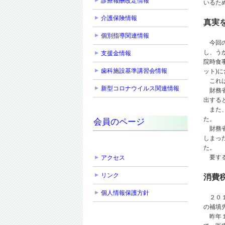
診療報酬改定情報
いるた
介護保険情報
真実
個別指導関連情報
今回の
し、う
支援金情報
院時食
歯科施設基準講習会情報
ット)
これは
新型コロナウイルス関連情報
財務省
出する
また、
た。
会員のページ
財務省
しまっ
た。
要する
アクセス
リンク
消費
個人情報保護方針
２０１
の補填
昨年１