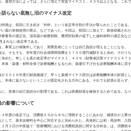
め、運用方法によっては、さらに増えて実質マイナス１．４３％以上となる。これ
を語らない底無し沼のマイナス改定
特徴は、前回に引き続き「外枠」という改定率分割の手法が取られたことである。
がい薬の単独使用の禁止、などであった。今回は、前回にに加えて、新規収載され
事療養等の適正化、湿布薬の枚数制限、費用対効果の低下した歯科材料の適正化など
に含まれない改定率である。
、事実上の保険外しであり、実際患者にとっては自己負担が増えることになる。
は、そもそも、本年度の社会保障関係費を１７００億円減額すると決め、そのうち
と決めた。奇しくも真の改定率がマイナス１．４３％（財務省試算マイナス１４７
本体・薬価・材料全体で診療報酬となるため、薬価引下げ分を診療報酬本体に戻す
が２０１６年度の財政建議で、早々と薬価マイナス部分は診療報酬本体の財源とし
た。本体に返さないということが固定化される方向にある。それでも財源が足らず
に、患者の自己負担分の割増である。これは医療財源を確保するためである。なり
税の影響について
４年度の改定では、消費税５％から８％に増税することにあわせ、補填分が上乗せ
先として、基本診療料を中心に対応すると決められた。具体的には初・再診料、入
２月２日の中医協で「医療機関における消費税負担に関する分科会」は、消費税８