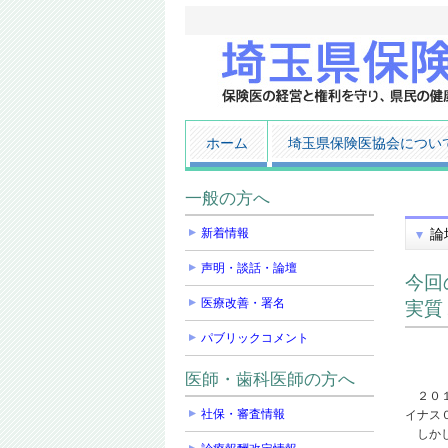
ホーム
埼玉県保険医協会につい
一般の方へ
新着情報
論
声明・談話・論壇
今回
医療改善・署名
実質
パブリックコメント
医師・歯科医師の方へ
２０１
社保・審査情報
イナス
しかし