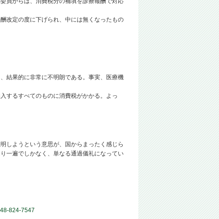
協委員からは、消費税分の補填を診療報酬で対応
酬改定の度に下げられ、中には無くなったもの
、結果的に非常に不明朗である。事実、医療機
入するすべてのものに消費税がかかる。よっ
明しようという意思が、国からまったく感じら
通り一遍でしかなく、単なる通過儀礼になってい
-824-7547