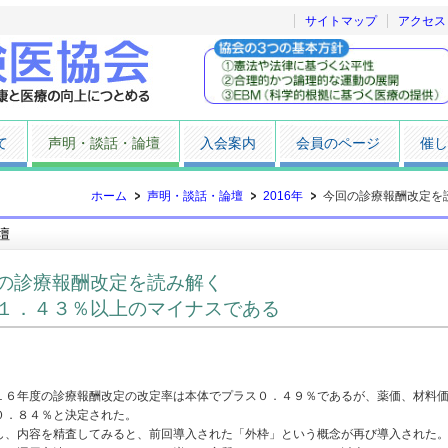
サイトマップ
アクセス
て
声明・談話・論壇
入会案内
会員のページ
催し
ホーム
声明・談話・論壇
2016年
今回の診療報酬改定を
壇
の診療報酬改定を読み解く
１．４３％以上のマイナスである
６年度の診療報酬改定の改定率は本体でプラス０．４９％であるが、薬価、材料価
０．８４％と決定された。
、内容を精査してみると、前回導入された「外枠」という概念が再び導入された。