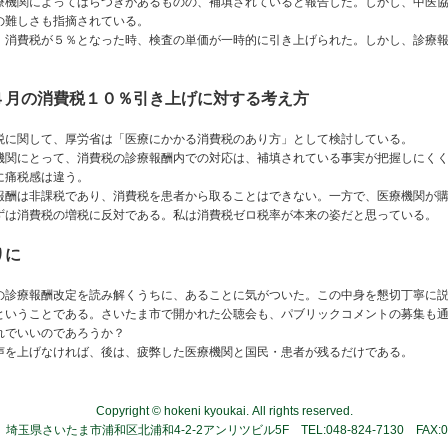
療機関によってばらつきがあるものの、補填されていると報告した。しかし、中医
の難しさも指摘されている。
消費税が５％となった時、検査の単価が一時的に引き上げられた。しかし、診療報
。
４月の消費税１０％引き上げに対する考え方
に関して、厚労省は「医療にかかる消費税のあり方」として検討している。
関にとって、消費税の診療報酬内での対応は、補填されている事実が把握しにくく
に痛税感は違う。
酬は非課税であり、消費税を患者から取ることはできない。一方で、医療機関が購
ずは消費税の増税に反対である。私は消費税ゼロ税率が本来の姿だと思っている。
りに
診療報酬改定を読み解くうちに、あることに気がついた。この中身を懇切丁寧に説
ということである。さいたま市で開かれた公聴会も、パブリックコメントの募集も
れでいいのであろうか？
を上げなければ、後は、疲弊した医療機関と国民・患者が残るだけである。
Copyright © hokeni kyoukai. All rights reserved.
4 埼玉県さいたま市浦和区北浦和4-2-2アンリツビル5F TEL:048-824-7130 FAX:048