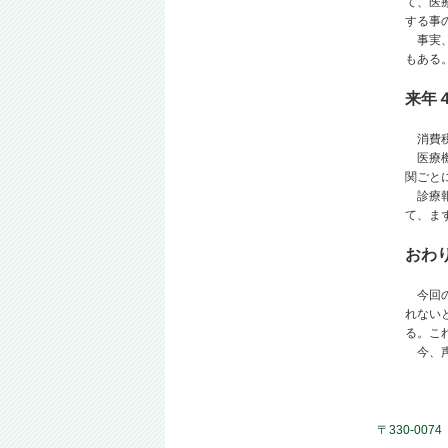
て、医
する事
事実、
もある
来年
消費税
医療機
関ごと
診療報
て、ま
おわ
今回の
れない
る。こ
今、声
〒330-007