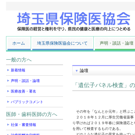
ホーム
埼玉県保険医協会について
声明・談話・論壇
一般の方へ
新着情報
論壇
声明・談話・論壇
「遺伝子パネル検査」
医療改善・署名
パブリックコメント
その年を「なんとか元年」と呼ぶこと
医師・歯科医師の方へ
２０１８年１２月に厚生労働省薬事・
り早ければ２０１９年春に保険適応と
社保・審査情報
を用いて検査するものである。
どのような遺伝子の異常を持っている