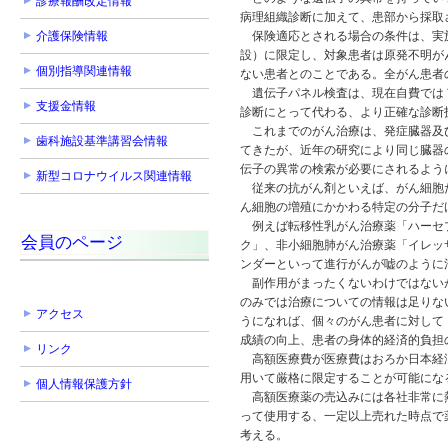
診療報酬改定情報
病理組織診断に加えて、患部から採取
介護保険情報
保険適応とされる場合の条件は、実施
設）に限定し、対象患者は原発不明が
個別指導関連情報
ない患者とのことである。全がん患者
遺伝子パネル検査は、現在自費では７
支援金情報
診断にとって代わる、より正確な診断
これまでのがん治療は、発症臓器及び
歯科施設基準講習会情報
てきたが、近年の研究により同じ臓器
伝子の異常の検索が必要にされるよう
新型コロナウイルス関連情報
従来の抗がん剤といえば、がん細胞だ
ん細胞の増殖にかかわる特定の分子だ
例えば転移性乳がん治療薬「ハーセプ
会員のページ
ク」、非小細胞肺がん治療薬「イレッ
ンダーといって進行がんが嘘のように
副作用がまったくないわけではないが
のみでは治療についての情報は足りな
アクセス
うになれば、個々のがん患者に対して
成績の向上、患者の身体的経済的負担
リンク
高額医療費が医療費はおろか日本経済
用いて厳格に限定することが可能にな
個人情報保護方針
高額医療薬の売込みには各社非常に熱
って使用する、一定以上売れた時点で
考える。