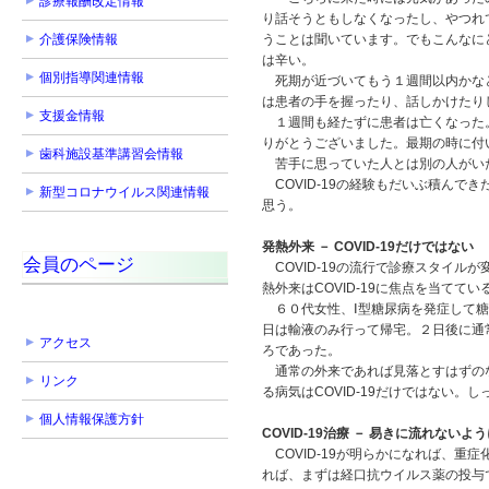
診療報酬改定情報
り話そうともしなくなったし、やつれ
介護保険情報
うことは聞いています。でもこんなに
は辛い。
個別指導関連情報
死期が近づいてもう１週間以内かなと
は患者の手を握ったり、話しかけたり
支援金情報
１週間も経たずに患者は亡くなった。
りがとうございました。最期の時に付
歯科施設基準講習会情報
苦手に思っていた人とは別の人がい
COVID-19の経験もだいぶ積ん
新型コロナウイルス関連情報
思う。
発熱外来 － COVID-19だけではない
会員のページ
COVID-19の流行で診療スタイル
熱外来はCOVID-19に焦点を当てて
６０代女性、Ⅰ型糖尿病を発症して糖尿
日は輸液のみ行って帰宅。２日後に通
アクセス
ろであった。
通常の外来であれば見落とすはずのな
リンク
る病気はCOVID-19だけではない
個人情報保護方針
COVID-19治療 － 易きに流れないよ
COVID-19が明らかになれば、
れば、まずは経口抗ウイルス薬の投与