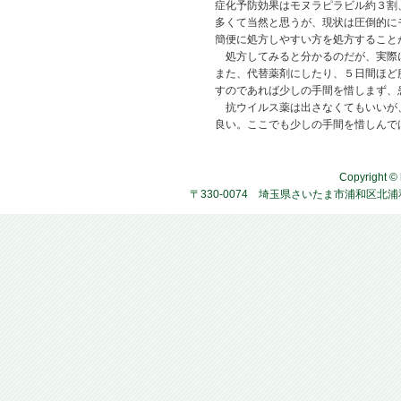
症化予防効果はモヌラピラビル約３割
多くて当然と思うが、現状は圧倒的に
簡便に処方しやすい方を処方すること
処方してみると分かるのだが、実際に
また、代替薬剤にしたり、５日間ほど
すのであれば少しの手間を惜しまず、
抗ウイルス薬は出さなくてもいいが、
良い。ここでも少しの手間を惜しんで
Copyright © 
〒330-0074 埼玉県さいたま市浦和区北浦和4-2-