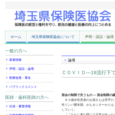
ホーム
埼玉県保険医協会について
声明・談話・論壇
一般の方へ
新着情報
論壇
声明・談話・論壇
ＣＯＶＩＤ―19流行下
医療改善・署名
パブリックコメント
面会の制限で失うもの ― 面会制限の
医師・歯科医師の方へ
８３歳女性患者のお孫さんは苦手だっ
性リンパ腫末期。がんセンターからも
社保・審査情報
していく。
「こちらに来た時には元気があったの