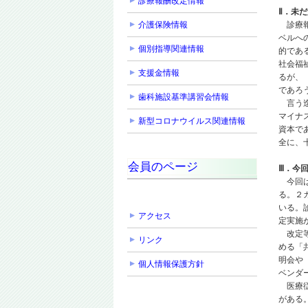
診療報酬改定情報
Ⅱ．未
介護保険情報
診療報
ベルへ
個別指導関連情報
的であ
社会福
支援金情報
るが、
であろ
歯科施設基準講習会情報
言う迄
マイナ
新型コロナウイルス関連情報
資本で
全に、
会員のページ
Ⅲ．今
今回は
る。２
いる。
アクセス
定実施
改定等
リンク
める「
明会や
個人情報保護方針
ベンダ
医療従
がある