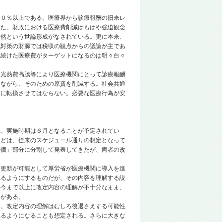
０％以上である。医療界から診療報酬の旧来レ
した、財政における医療費削減はもはや強迫観念
当然という世論形成がなされている。更に本来、
化対策の財源では税収の観点からの議論が主であ
れ続けた医療費がターゲットになるのは明々白々
光熱費高騰等により医療機関にとって診療報酬
しながら、そのための原資を削減する。社会共通
療に転換させてはならない。必要な医療行為が安
、実施時期は６月となることが予定されてい
などは、従来のスケジュール通りの想定となって
薬価」部分に分割して発表してきたが、両者の改
更新が可能として厚労省が医療機関に導入を進
れるようにするものだが、その内容を理解する説
、今まで以上に改定内容の理解が不十分なまま、
念がある。
。改定内容の理解はむしろ後退さえする可能性
れるようになることも想定される。さらに大きな