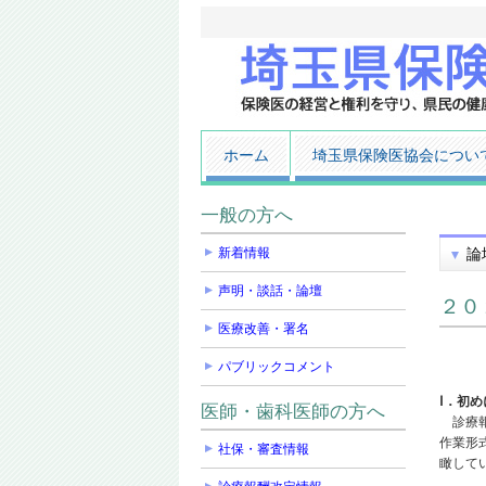
ホーム
埼玉県保険医協会につい
一般の方へ
新着情報
論
声明・談話・論壇
２０
医療改善・署名
パブリックコメント
Ⅰ．初め
医師・歯科医師の方へ
診療報
作業形
社保・審査情報
瞰して