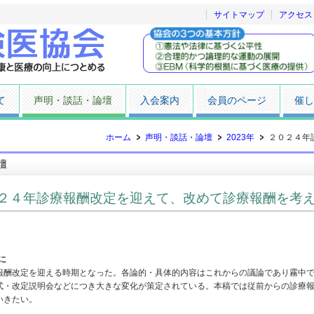
サイトマップ
アクセス
て
声明・談話・論壇
入会案内
会員のページ
催し
ホーム
声明・談話・論壇
2023年
２０２４年
壇
２４年診療報酬改定を迎えて、改めて診療報酬を考
に
酬改定を迎える時期となった。各論的・具体的内容はこれからの議論であり霧中で
式・改定説明会などにつき大きな変化が策定されている。本稿では従前からの診療
いきたい。