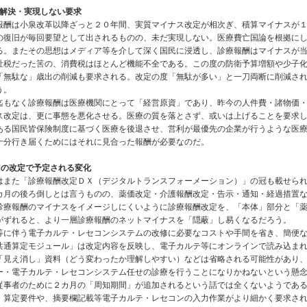
だ解決・実現しない要求
酬は小泉改革以降ざっと２０年間、実質マイナス改定が相次ぎ、積算マイナスが１
の復旧が毎回要望として出されるものの、未だ実現しない。医療費亡国論を根拠に
る。またその思想はメディア等を介して深く国民に浸透し、診療報酬はマイナスが
祉税だった筈の、消費税はほとんど機能不全である。この度の防衛予算増額や少子
「無駄な」歳出の削減も要求される。改定の度「無駄が多い」と一刀両断に削減さ
う。
もなく診療報酬は医療機関にとって「経営原資」であり、昨今の人件費・諸物価・
ス改定は、更に事態を悪化させる。医療の質を落とさず、或いは上げることを要求
ある国民皆保険制度に基づく医療を後退させ、営利が最優先の企業が行うような医
十分行き届くためにはそれに見合った報酬が必要なのだ。
回の改定で予定される変化
また「診療報酬改定ＤＸ（デジタルトランスフォーメーション）」の冠も載せられ
カ月の後ろ倒しとは言うものの、薬価改定・介護報酬改定・告示・通知・経過措置
診療報酬のマイナスをイメージしにくいように診療報酬改定を、「本体」部分と「
がずれると、より一層診療報酬のネットマイナスを「隠蔽」し易くなるだろう。
に伴う電子カルテ・レセコンシステムの改修に必要なコストや手間を省き、簡便な
共通算定モジュール」は改定内容を反映し、電子カルテ等にオンラインで読み込ま
「見え消し」資料（どう変わったか理解しやすい）などは省略される可能性があり
ー・電子カルテ・レセコンシステム任せの診療を行うことになりかねないという懸
事者のために２カ月の「周知期間」が追加されるという話では全くないようである
。算定要件や、摘要欄記載等電子カルテ・レセコンの入力作業がより細かく要求さ