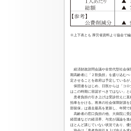
※上下表とも 厚労省資料より協会で編
_
経済財政諮問会議や全世代型社会保障
期高齢者に「２割負担」を盛り込むべ
定させることを政府は予定しているが
保団連をはじめ、日医からは「コロナ
はこの時期に容認すべきではない」と
患者負担の引き上げは受診控えに直結
拍車をかける。将来の社会保障財源を
部留保」は過去最高を更新し、年間で
高齢者の窓口負担の他、大病院に受診
経団連などの経済界、与党が議論を進
ほとんど講じていない状況であり、優
協会は「患者負担引き上げ中止を求め