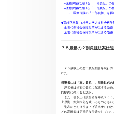
○医療保険における「一部負担」の根
○医療保険における「一部負担」の
～ 医療保険の「一部負担」を再考
◆高端正幸氏 （埼玉大学人文社会科学
全世代型社会保障改革がはまる隘路
全世代型社会保障改革がはまる隘路
７５歳超の２割負担法案は道
７５歳以上の窓口負担割合を現行の１
れた。
当事者には「重い負担」、現役世代の
厚労省は当面の負担に配慮するため、
円以内に抑えると説明。
また、引き上げ該当者を年収２００万
上原則二割負担化を強いるものともい
別表のとおり引き上げ該当者における
どの高齢者は定期的な受診をしており