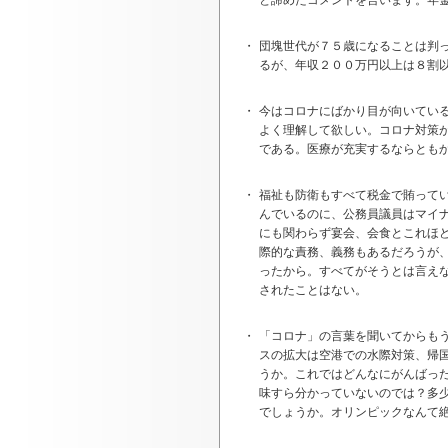
と諦めたコメントを言います。年
・
団塊世代が７５歳になることは判
るが、年収２００万円以上は８割
・
今はコロナにばかり目が向いてい
よく理解して欲しい。コロナ対策
である。医療が充実するならとも
・
福祉も防衛もすべて税金で賄って
んでいるのに、公務員議員はマイ
にも関わらず宴会、会食とこれほ
際的な責務、義務もあるだろうが
ったから。すべてがそうとは言え
されたことはない。
・
「コロナ」の言葉を聞いてからも
スの拡大は空港での水際対策、帰
うか。これではどんなにがんばっ
味すら分かっていないのでは？多
でしょうか。オリンピックなんて