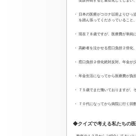
受診抑制すると重症化してしまい
・
日本の医療がコロナ以前よりひっ
を踏ん張ってくださっていること
・
現在７８歳ですが、医療費が単純
・
高齢者を泣かせる窓口負担２倍化
・
窓口負担２倍化絶対反対。年金が
・
年金生活になってから医療費が負
・
７５歳でまだ働いておりますが、
・
７０代になってから病院に行く回
◆クイズで考える私たちの医