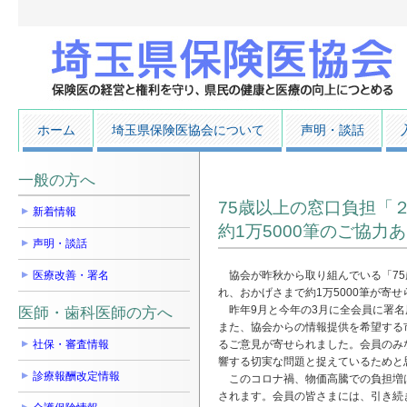
ホーム
埼玉県保険医協会について
声明・談話
一般の方へ
75歳以上の窓口負担「
新着情報
約1万5000筆のご協
声明・談話
医療改善・署名
協会が昨秋から取り組んでいる「75
れ、おかげさまで約1万5000筆が寄
昨年9月と今年の3月に全会員に署名
医師・歯科医師の方へ
また、協会からの情報提供を希望する
社保・審査情報
るご意見が寄せられました。会員のみ
響する切実な問題と捉えているためと
診療報酬改定情報
このコロナ禍、物価高騰での負担増は
されます。会員の皆さまには、引き続