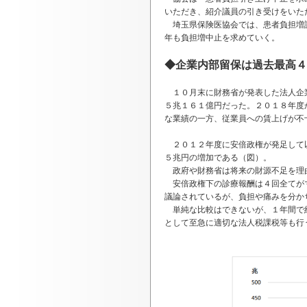
いただき、紹介議員の引き受けをいた
埼玉県保険医協会では、患者負担増計
年も負担増中止を求めていく。
◆企業内部留保は過去最高４
１０月末に財務省が発表した法人企業
５兆１６１億円だった。２０１８年度
な業績の一方、従業員への賃上げが不
２０１２年度に安倍政権が発足して以
５兆円の増加である（図）。
政府や財務省は将来の財源不足を理
安倍政権下の診療報酬は４回全てがマ
議論されているが、負担や痛みを分か
単純な比較はできないが、１年間で約
として至急に適切な法人税課税等も行