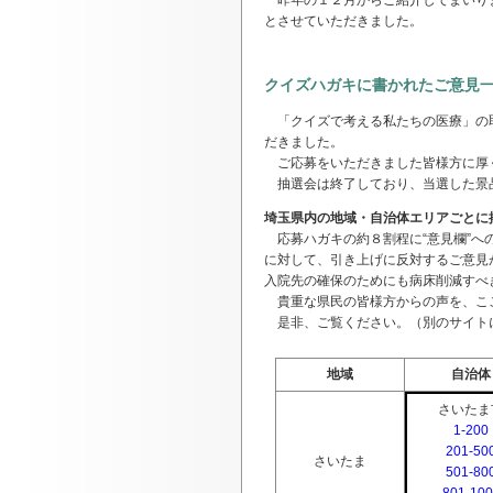
昨年の１２月からご紹介してまいりま
とさせていただきました。
クイズハガキに書かれたご意見
「クイズで考える私たちの医療」の取
だきました。
ご応募をいただきました皆様方に厚
抽選会は終了しており、当選した景品
埼玉県内の地域・自治体エリアごとに
応募ハガキの約８割程に“意見欄”へ
に対して、引き上げに反対するご意見
入院先の確保のためにも病床削減すべ
貴重な県民の皆様方からの声を、ここ
是非、ご覧ください。（別のサイト
地域
自治体
さいたま
1-200
201-50
さいたま
501-80