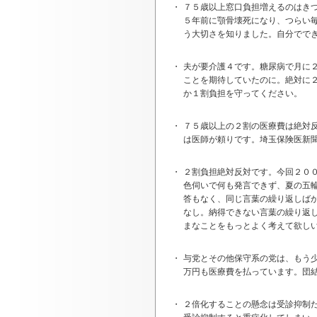
・
７５歳以上窓口負担増えるのはき
５年前に顎骨壊死になり、つらい
う大切さを知りました。自分でで
・
夫が要介護４です。糖尿病で月に
ことを期待していたのに。絶対に
か１割負担を守ってください。
・
７５歳以上の２割の医療費は絶対
は医師が頼りです。埼玉保険医新
・
２割負担絶対反対です。今回２０
色伺いで何も発言できず、夏の五
答もなく、同じ言葉の繰り返しば
なし。納得できない言葉の繰り返
まなことをもっとよく考えて欲し
・
与党とその他保守系の党は、もう
万円も医療費を払っています。団
・
２倍化することの懸念は受診抑制