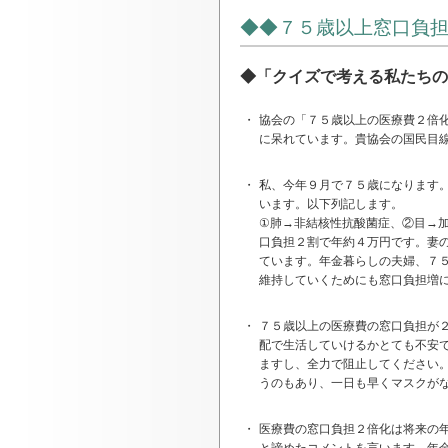
◆◆７５歳以上窓口負
◆「クイズで考える私たちの
・
協会の「７５歳以上の医療費２倍
に呆れています。貴協会の国民目
・
私、今年９月で７５歳になります
います。以下列記します。
①肺→非結核性抗酸菌症、②目→
口負担２割で年約４万円です。妻
ています。年金暮らしの夫婦、７
維持していくためにも窓口負担増
・
７５歳以上の医療費の窓口負担が
配で生活していけるかとても不安
ますし、全力で阻止してください
うのもあり、一日も早くマスクが
・
医療費の窓口負担２倍化は将来の