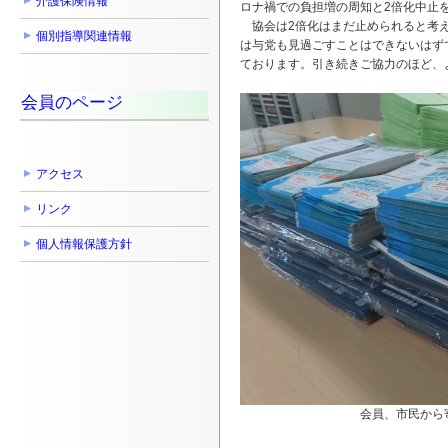
介護保険情報
ロナ禍での負担増の周知と2倍化中止
協会は2倍化はまだ止められると考え
個別指導関連情報
は与党も見過ごすことはできないはず
ております。引き続きご協力のほど、
会員のページ
アクセス
リンク
個人情報保護方針
会員、市民から寄せられた