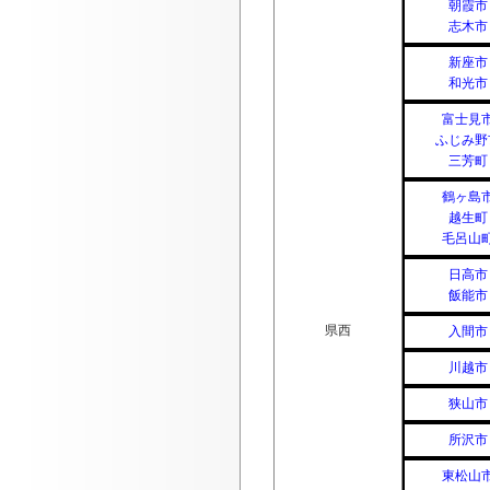
朝霞市
志木市
新座市
和光市
富士見
ふじみ野
三芳町
鶴ヶ島
越生町
毛呂山
日高市
飯能市
県西
入間市
川越市
狭山市
所沢市
東松山