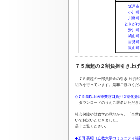
坂戸市
小川町
川島町
ときがわ
滑川町
鳩山町
吉見町
嵐山町
７５歳超の２割負担引き上げ
７５歳超の一部負担金の引き上げ法案
組みを行っています。是非ご協力くだ
◇７５歳以上医療費窓口負担２割化撤回
ダウンロードのうえご署名いただき
社会保障や財政学の見地から、「全世
いて解説いただきました。
是非ご覧ください。
◆芝田 英昭（立教大学コミュニティ